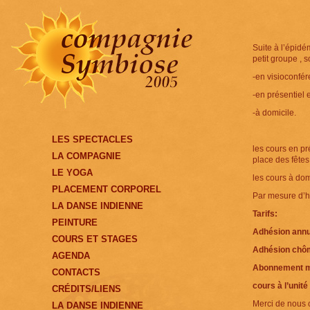
Suite à l’épid
petit groupe , so
-en visioconfér
-en présentiel 
-à domicile.
LES SPECTACLES
les cours en pr
LA COMPAGNIE
place des fêtes
LE YOGA
les cours à dom
PLACEMENT CORPOREL
Par mesure d’h
LA DANSE INDIENNE
Tarifs:
PEINTURE
Adhésion annu
COURS ET STAGES
Adhésion chôm
AGENDA
Abonnement m
CONTACTS
cours à l’unité 
CRÉDITS/LIENS
Merci de nous c
LA DANSE INDIENNE