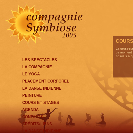
COURS
La grossess
ce moment qu
absolus à a
LES SPECTACLES
LA COMPAGNIE
LE YOGA
PLACEMENT CORPOREL
LA DANSE INDIENNE
PEINTURE
COURS ET STAGES
AGENDA
CONTACTS
CRÉDITS/LIENS
LA DANSE INDIENNE