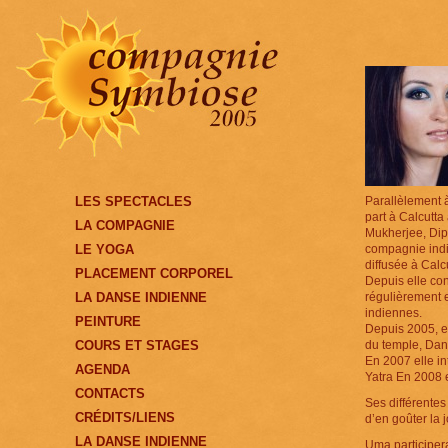
LES SPECTACLES
Parallèlement à 
part à Calcutt
LA COMPAGNIE
Mukherjee, Dipa
LE YOGA
compagnie indi
diffusée à Calc
PLACEMENT CORPOREL
Depuis elle co
LA DANSE INDIENNE
régulièrement e
indiennes.
PEINTURE
Depuis 2005, e
COURS ET STAGES
du temple, Dan
En 2007 elle in
AGENDA
Yatra En 2008 
CONTACTS
Ses différentes
CRÉDITS/LIENS
d’en goûter la j
LA DANSE INDIENNE
Uma participer