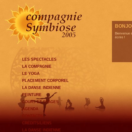
BONJO
Bienvenue s
écrire !
LES SPECTACLES
LA COMPAGNIE
LE YOGA
PLACEMENT CORPOREL
LA DANSE INDIENNE
PEINTURE
COURS ET STAGES
AGENDA
CONTACTS
CRÉDITS/LIENS
LA DANSE INDIENNE